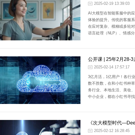
2025-02-19 13:39:03
AI大模型在智能客服中的
体验的提升。传统的客服系
在应对复杂、模糊或多轮对
语言处理（NLP）、情感
大幅提升了响应速度和问题
务的自动化和智能化水平，
客户服务变得更加个性化、
公开课 | 25年2月
2025-02-14 17:57:17
3亿月活，1亿用户！各行
数不胜数，在和小红书种草
务行业、本地生活、美妆、
中小企业，都在小红书寻找
手；有些企业做了，但不知
间，小红书种草学官方联合
讲授一套在小红书做营销专
《次大模型时代—De
走弯路，从小红书平台底层
意增长。
2025-02-12 16:28:45